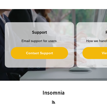
Support
Email support for users.
How we handl
Contact Support
Vie
Insomnia