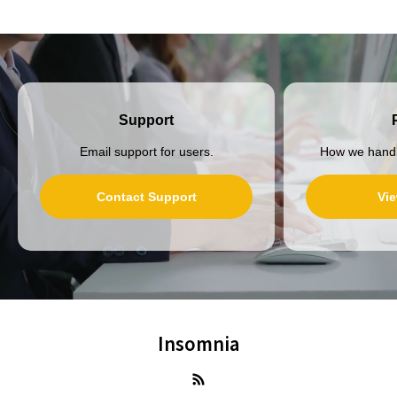
Support
Email support for users.
How we handl
Contact Support
Vie
Insomnia